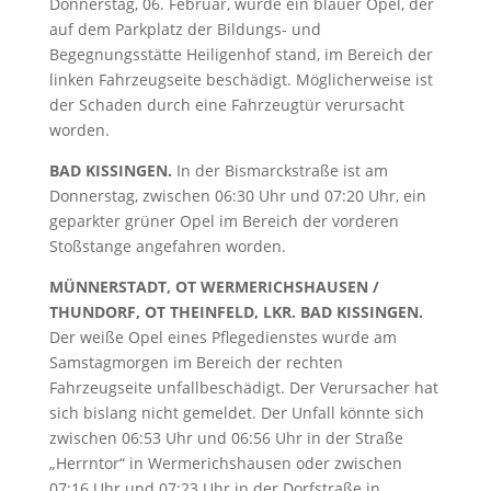
Donnerstag, 06. Februar, wurde ein blauer Opel, der
auf dem Parkplatz der Bildungs- und
Begegnungsstätte Heiligenhof stand, im Bereich der
linken Fahrzeugseite beschädigt. Möglicherweise ist
der Schaden durch eine Fahrzeugtür verursacht
worden.
BAD KISSINGEN.
In der Bismarckstraße ist am
Donnerstag, zwischen 06:30 Uhr und 07:20 Uhr, ein
geparkter grüner Opel im Bereich der vorderen
Stoßstange angefahren worden.
MÜNNERSTADT, OT WERMERICHSHAUSEN /
THUNDORF, OT THEINFELD, LKR. BAD KISSINGEN.
Der weiße Opel eines Pflegedienstes wurde am
Samstagmorgen im Bereich der rechten
Fahrzeugseite unfallbeschädigt. Der Verursacher hat
sich bislang nicht gemeldet. Der Unfall könnte sich
zwischen 06:53 Uhr und 06:56 Uhr in der Straße
„Herrntor“ in Wermerichshausen oder zwischen
07:16 Uhr und 07:23 Uhr in der Dorfstraße in