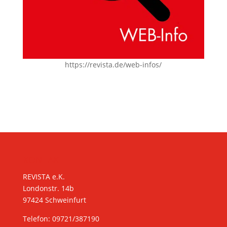
https://revista.de/web-infos/
KONTAKT
REVISTA e.K.
Londonstr. 14b
97424 Schweinfurt
Telefon: 09721/387190