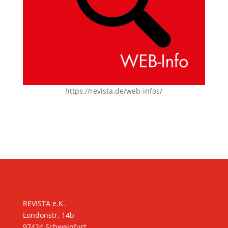
https://revista.de/web-infos/
KONTAKT
REVISTA e.K.
Londonstr. 14b
97424 Schweinfurt