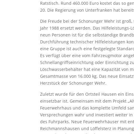
Ratstisch. Rund 460.000 Euro kostet das so g
20. Die Regierung von Unterfranken hat bereit
Die Freude bei der Schonunger Wehr ist groß,
Jahr 1988 ersetzt werden. Das Hilfeleistungs
neun Personen ist für die selbständige Bran
Durchführung technischer Hilfeleistungen kon
eine Gruppe ist auch eine festgelegte Standa
Es verfügt über eine vom Fahrzeugmotor ange
Schnellangriffseinrichtung oder Einrichtung 
Löschwasserbehälter hat eine Kapazität von mi
Gesamtmasse von 16.000 kg. Das neue Einsatzf
Herzstück der Schonunger Wehr.
Zuletzt wurde für den Ortsteil Hausen ein Eins
einsetzbar ist. Gemeinsam mit dem Projekt „A
Feuerwehrhaus und das komplette Umfeld sani
Versprechungen wahr und investiert weiter i
des Fuhrparks. Neue Feuerwehrhäuser mit en
Reichmannshausen und Löffelsterz in Planung