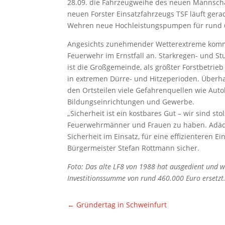
28.09. die Fahrzeugweihe des neuen Mannsch
neuen Forster Einsatzfahrzeugs TSF läuft ger
Wehren neue Hochleistungspumpen für rund 6
Angesichts zunehmender Wetterextreme kommt 
Feuerwehr im Ernstfall an. Starkregen- und S
ist die Großgemeinde, als größter Forstbetri
in extremen Dürre- und Hitzeperioden. Überh
den Ortsteilen viele Gefahrenquellen wie Aut
Bildungseinrichtungen und Gewerbe.
„Sicherheit ist ein kostbares Gut – wir sind sto
Feuerwehrmänner und Frauen zu haben. Adäqu
Sicherheit im Einsatz, für eine effizienteren Ei
Bürgermeister Stefan Rottmann sicher.
Foto: Das alte LF8 von 1988 hat ausgedient und w
Investitionssumme von rund 460.000 Euro ersetzt
←
Gründertag in Schweinfurt