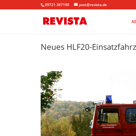
09721 387190
post@revista.de
A
Neues HLF20-Einsatzfahr