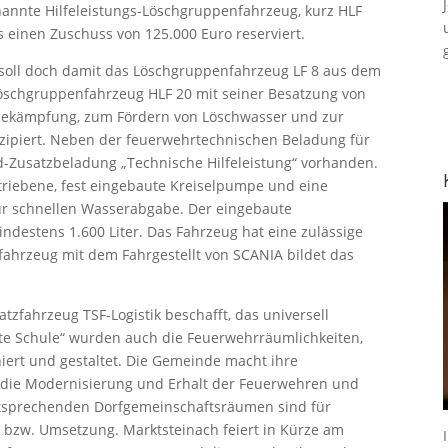
enannte Hilfeleistungs-Löschgruppenfahrzeug, kurz HLF
s einen Zuschuss von 125.000 Euro reserviert.
 soll doch damit das Löschgruppenfahrzeug LF 8 aus dem
-Löschgruppenfahrzeug HLF 20 mit seiner Besatzung von
dbekämpfung, zum Fördern von Löschwasser und zur
zipiert. Neben der feuerwehrtechnischen Beladung für
rd-Zusatzbeladung „Technische Hilfeleistung“ vorhanden.
triebene, fest eingebaute Kreiselpumpe und eine
zur schnellen Wasserabgabe. Der eingebaute
ndestens 1.600 Liter. Das Fahrzeug hat eine zulässige
ahrzeug mit dem Fahrgestellt von SCANIA bildet das
atzfahrzeug TSF-Logistik beschafft, das universell
lte Schule“ wurden auch die Feuerwehrräumlichkeiten,
ert und gestaltet. Die Gemeinde macht ihre
n die Modernisierung und Erhalt der Feuerwehren und
tsprechenden Dorfgemeinschaftsräumen sind für
 bzw. Umsetzung. Marktsteinach feiert in Kürze am