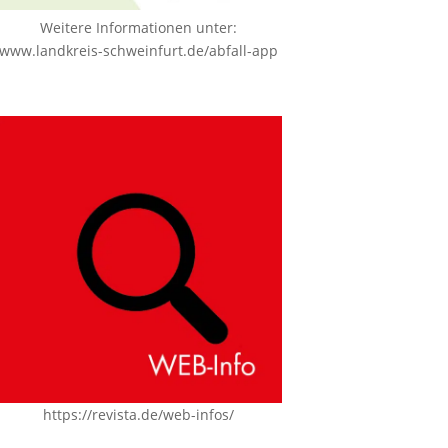
Weitere Informationen unter:
www.landkreis-schweinfurt.de/abfall-app
https://revista.de/web-infos/