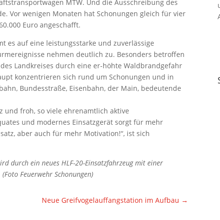
aftstransportwagen MTW. Und die Ausschreibung des
ade. Vor wenigen Monaten hat Schonungen gleich für vier
0.000 Euro angeschafft.
es auf eine leistungsstarke und zuverlässige
turmereignisse nehmen deutlich zu. Besonders betroffen
eb des Landkreises durch eine er-höhte Waldbrandgefahr
aupt konzentrieren sich rund um Schonungen und in
obahn, Bundesstraße, Eisenbahn, der Main, bedeutende
lz und froh, so viele ehrenamtlich aktive
ates und modernes Einsatzgerät sorgt für mehr
nsatz, aber auch für mehr Motivation!“, ist sich
ird durch ein neues HLF-20-Einsatzfahrzeug mit einer
. (Foto Feuerwehr Schonungen)
Neue Greifvogelauffangstation im Aufbau
→