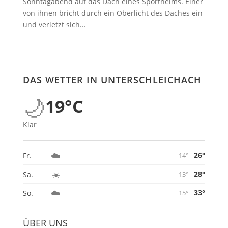
Sonntagabend auf das Dach eines Sportheims. Einer
von ihnen bricht durch ein Oberlicht des Daches ein
und verletzt sich...
DAS WETTER IN UNTERSCHLEICHACH
🌙
19°C
Klar
☁️
26°
Fr.
14°
☀️
28°
Sa.
13°
☁️
33°
So.
15°
ÜBER UNS