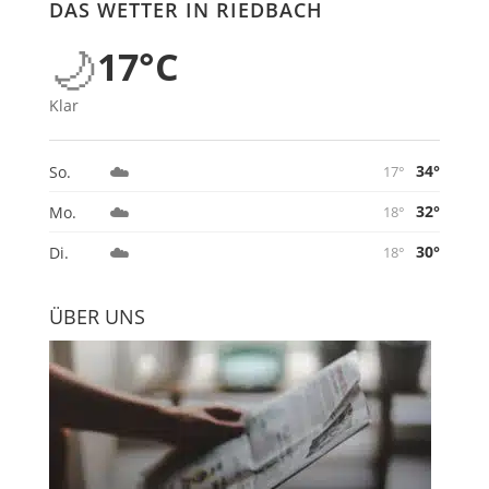
DAS WETTER IN RIEDBACH
🌙
17°C
Klar
☁️
34°
So.
17°
☁️
32°
Mo.
18°
☁️
30°
Di.
18°
ÜBER UNS