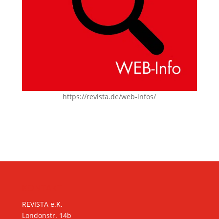
https://revista.de/web-infos/
KONTAKT
REVISTA e.K.
Londonstr. 14b