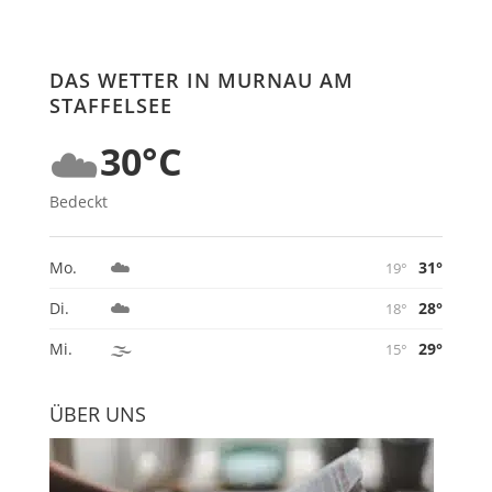
DAS WETTER IN MURNAU AM
STAFFELSEE
☁️
30°C
Bedeckt
☁️
31°
Mo.
19°
☁️
28°
Di.
18°
🌫️
29°
Mi.
15°
ÜBER UNS