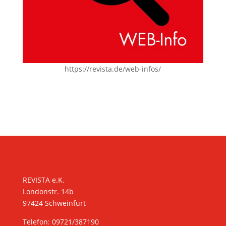
https://revista.de/web-infos/
KONTAKT
REVISTA e.K.
Londonstr. 14b
97424 Schweinfurt
Telefon: 09721/387190