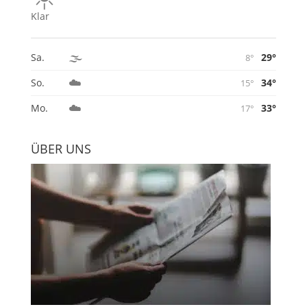
Klar
🌫️
29°
Sa.
8°
☁️
34°
So.
15°
☁️
33°
Mo.
17°
ÜBER UNS