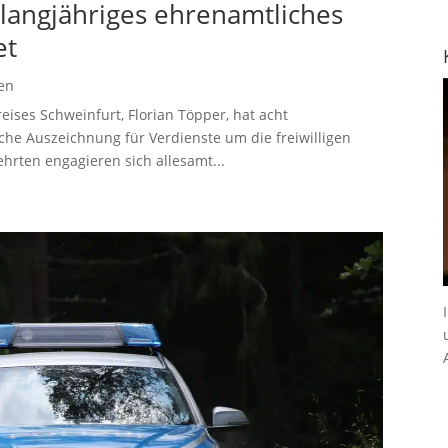
 langjähriges ehrenamtliches
et
en
ises Schweinfurt, Florian Töpper, hat acht
iche Auszeichnung für Verdienste um die freiwilligen
ehrten engagieren sich allesamt...