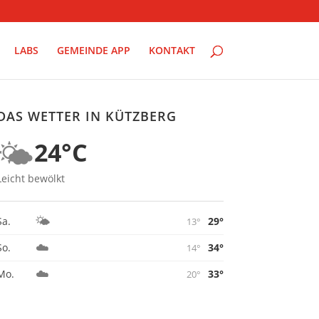
LABS
GEMEINDE APP
KONTAKT
DAS WETTER IN KÜTZBERG
🌤️
24°C
Leicht bewölkt
🌤️
29°
Sa.
13°
☁️
34°
So.
14°
☁️
33°
Mo.
20°