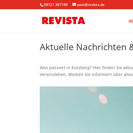
09721 387190
post@revista.de
A
Aktuelle Nachrichten
Was passiert in Kützberg? Hier finden Sie akt
Vereinsleben. Bleiben Sie informiert über alle