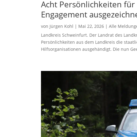
Acht Persönlichkeiten für
Engagement ausgezeichn
von
Jürgen Kohl
|
Mai 22, 2026
|
Alle Meldung
Landkreis Schweinfurt. Der Landrat des Landkre
Persönlichkeiten aus dem Landkreis die staatl
Hilfsorganisationen ausgehändigt. Die nun Ge