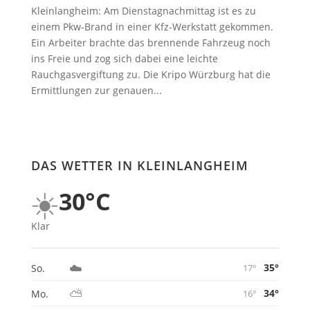
Kleinlangheim: Am Dienstagnachmittag ist es zu
einem Pkw-Brand in einer Kfz-Werkstatt gekommen.
Ein Arbeiter brachte das brennende Fahrzeug noch
ins Freie und zog sich dabei eine leichte
Rauchgasvergiftung zu. Die Kripo Würzburg hat die
Ermittlungen zur genauen...
DAS WETTER IN KLEINLANGHEIM
☀️
30°C
Klar
☁️
35°
So.
17°
⛅
34°
Mo.
16°