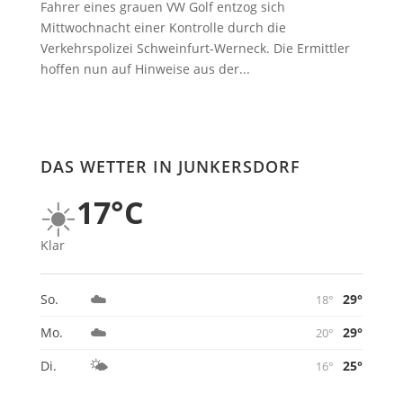
Fahrer eines grauen VW Golf entzog sich
Mittwochnacht einer Kontrolle durch die
Verkehrspolizei Schweinfurt-Werneck. Die Ermittler
hoffen nun auf Hinweise aus der...
DAS WETTER IN JUNKERSDORF
☀️
17°C
Klar
☁️
29°
So.
18°
☁️
29°
Mo.
20°
🌤️
25°
Di.
16°