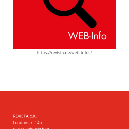
https://revista.de/web-infos/
KONTAKT
REVISTA e.K.
Londonstr. 14b