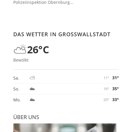
Polizeiinspektion Obernburg...
DAS WETTER IN GROSSWALLSTADT
⛅
26°C
Bewölkt
⛅
31°
Sa.
11°
☁️
35°
So.
16°
☁️
33°
Mo.
20°
ÜBER UNS