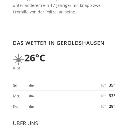
unter anderem ein 17-Jähriger mit knapp zwei
Promille von der Polizei an seine...
DAS WETTER IN GEROLDSHAUSEN
☀️
26°C
Klar
☁️
35°
So.
16°
☁️
33°
Mo.
18°
☁️
28°
Di.
16°
ÜBER UNS