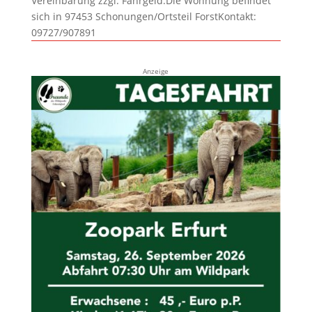
Vereinbarung zzgl. Fahrgeld.Die Wohnung befindet
sich in 97453 Schonungen/Ortsteil ForstKontakt:
09727/907891
Anzeige