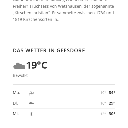
Freiherr Truchsess von Wetzhausen, der sogenannte
„Kirschenchristian“. Er sammelte zwischen 1786 und
1819 Kirschensorten in...
DAS WETTER IN GEESDORF
☁️
19°C
Bewölkt
⛈️
34°
Mo.
19°
☁️
29°
Di.
16°
☀️
30°
Mi.
13°