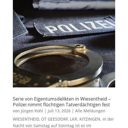
Serie von Eigentumsdelikten in Wiesentheid –
Polizei nimmt flüchtigen Tatverdächtigen fest
von
Jürgen Kohl
|
Juli 13, 2026
|
Alle Meldungen
WIESENTHEID, OT GEESDORF, LKR. KITZINGEN. In der
Nacht von Samstag auf Sonntag ist es im