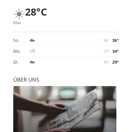
☀️
28°C
Klar
☁️
36°
So.
16°
⛅
34°
Mo.
17°
☁️
29°
Di.
15°
ÜBER UNS