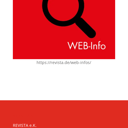
https://revista.de/web-infos/
KONTAKT
REVISTA e.K.