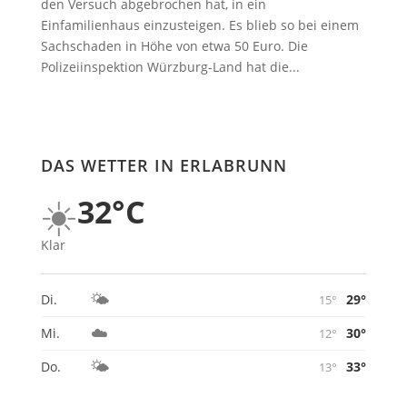
den Versuch abgebrochen hat, in ein
Einfamilienhaus einzusteigen. Es blieb so bei einem
Sachschaden in Höhe von etwa 50 Euro. Die
Polizeiinspektion Würzburg-Land hat die...
DAS WETTER IN ERLABRUNN
☀️
32°C
Klar
🌤️
29°
Di.
15°
☁️
30°
Mi.
12°
🌤️
33°
Do.
13°