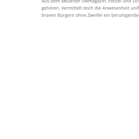
Aus dem aktuellen SWmagazin: Polizei und Sic
gehören. Vermittelt doch die Anwesenheit uni
braven Bürgern ohne Zweifel ein beruhigendes