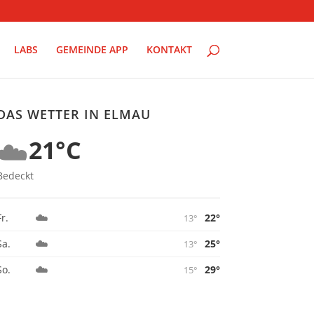
LABS
GEMEINDE APP
KONTAKT
DAS WETTER IN ELMAU
☁️
21°C
Bedeckt
☁️
22°
Fr.
13°
☁️
25°
Sa.
13°
☁️
29°
So.
15°