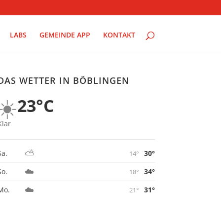
LABS
GEMEINDE APP
KONTAKT
DAS WETTER IN BÖBLINGEN
☀️
23°C
Klar
⛅
30°
Sa.
14°
☁️
34°
So.
18°
☁️
31°
Mo.
21°