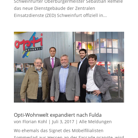
Schweinfurter Oberbürgermeister Sebastian Remelè
das neue Dienstgebäude der Zentralen
Einsatzdienste (ZED) Schweinfurt offiziell in...
Opti-Wohnwelt expandiert nach Fulda
von
Florian Kohl
|
Juli 3, 2017
|
Alle Meldungen
Wo ehemals das Signet des Möbelfilialisten
Sommerlad aus Hessen an der Fassade prangte, wird