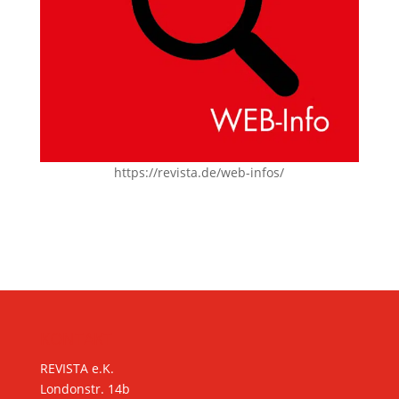
https://revista.de/web-infos/
KONTAKT
REVISTA e.K.
Londonstr. 14b