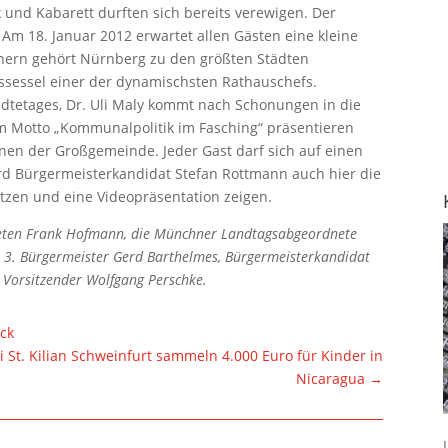
k und Kabarett durften sich bereits verewigen. Der
 Am 18. Januar 2012 erwartet allen Gästen eine kleine
hnern gehört Nürnberg zu den größten Städten
aussessel einer der dynamischsten Rathauschefs.
dtetages, Dr. Uli Maly kommt nach Schonungen in die
em Motto „Kommunalpolitik im Fasching“ präsentieren
inen der Großgemeinde. Jeder Gast darf sich auf einen
rd Bürgermeisterkandidat Stefan Rottmann auch hier die
tzen und eine Videopräsentation zeigen.
neten Frank Hofmann, die Münchner Landtagsabgeordnete
 3. Bürgermeister Gerd Barthelmes, Bürgermeisterkandidat
 Vorsitzender Wolfgang Perschke.
ück
i St. Kilian Schweinfurt sammeln 4.000 Euro für Kinder in
Nicaragua
→