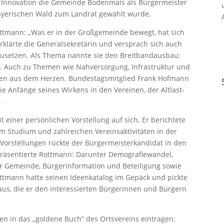
d Innovation die Gemeinde Bodenmais als Bürgermeister
Bayerischen Wald zum Landrat gewählt wurde.
tmann: „Was er in der Großgemeinde bewegt, hat sich
klärte die Generalsekretärin und versprach sich auch
zusetzen. Als Thema nannte sie den Breitbandausbau;
or. Auch zu Themen wie Nahversorgung, Infrastruktur und
ästen aus dem Herzen. Bundestagsmitglied Frank Hofmann
ie Anfänge seines Wirkens in den Vereinen, der Altlast-
.
 einer persönlichen Vorstellung auf sich. Er berichtete
em Studium und zahlreichen Vereinsaktivitäten in der
Vorstellungen rückte der Bürgermeisterkandidat in den
präsentierte Rottmann: Darunter Demografiewandel,
 Gemeinde, Bürgerinformation und Beteiligung sowie
tmann hatte seinen Ideenkatalog im Gepäck und pickte
aus, die er den interessierten Bürgerinnen und Bürgern
en in das „goldene Buch“ des Ortsvereins eintragen: