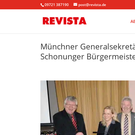
09721 387190
post@revista.de
A
Münchner Generalsekretä
Schonunger Bürgermeiste