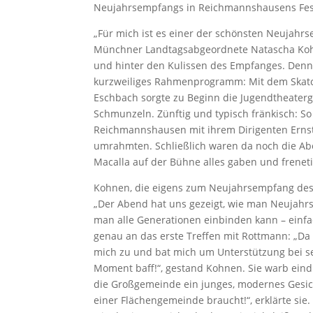
Neujahrsempfangs in Reichmannshausens Festh
„Für mich ist es einer der schönsten Neujahrs
Münchner Landtagsabgeordnete Natascha Kohn
und hinter den Kulissen des Empfanges. Denn
kurzweiliges Rahmenprogramm: Mit dem Skatc
Eschbach sorgte zu Beginn die Jugendtheater
Schmunzeln. Zünftig und typisch fränkisch: So
Reichmannshausen mit ihrem Dirigenten Ernst
umrahmten. Schließlich waren da noch die Aber
Macalla auf der Bühne alles gaben und frenet
Kohnen, die eigens zum Neujahrsempfang des B
„Der Abend hat uns gezeigt, wie man Neujahr
man alle Generationen einbinden kann – einfac
genau an das erste Treffen mit Rottmann: „Da
mich zu und bat mich um Unterstützung bei s
Moment baff!“, gestand Kohnen. Sie warb eindr
die Großgemeinde ein junges, modernes Gesich
einer Flächengemeinde braucht!“, erklärte sie. 