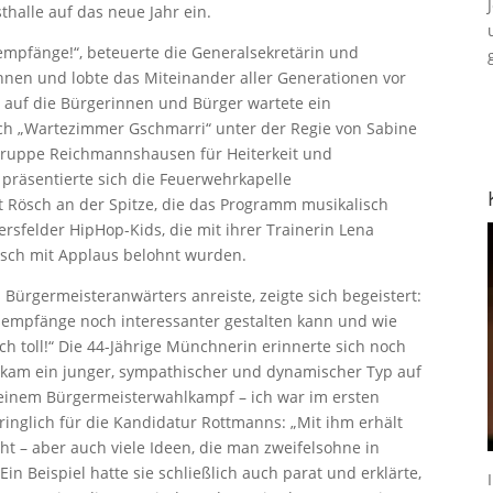
alle auf das neue Jahr ein.
empfänge!“, beteuerte die Generalsekretärin und
en und lobte das Miteinander aller Generationen vor
 auf die Bürgerinnen und Bürger wartete ein
h „Wartezimmer Gschmarri“ unter der Regie von Sabine
gruppe Reichmannshausen für Heiterkeit und
 präsentierte sich die Feuerwehrkapelle
 Rösch an der Spitze, die das Programm musikalisch
sfelder HipHop-Kids, die mit ihrer Trainerin Lena
isch mit Applaus belohnt wurden.
ürgermeisteranwärters anreiste, zeigte sich begeistert:
sempfänge noch interessanter gestalten kann und wie
h toll!“ Die 44-Jährige Münchnerin erinnerte sich noch
 kam ein junger, sympathischer und dynamischer Typ auf
einem Bürgermeisterwahlkampf – ich war im ersten
inglich für die Kandidatur Rottmanns: „Mit ihm erhält
t – aber auch viele Ideen, die man zweifelsohne in
Ein Beispiel hatte sie schließlich auch parat und erklärte,