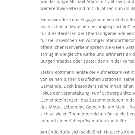
wie der junge Michael Adam mit viel Fleiß un
weiterentwickelte und mit 26 Jahren nun im 
Sie bewundere das Engagement von Stefan Rot
auch schon in München herumgesprochen!“, er
für die Interessen der Oberlandgemeinde ein
für sie inzwischen ein wichtiger Standortfakt
öffentlicher Nahverkehr sprach sie vielen G
schlug in die gleiche Kerbe und erinnerte an d
Bürgerinitiative oder später dann in der Partei
Stefan Rottmann lenkte die Aufmerksamkeit mit
von seinen bisher beruflichen Stationen, sein
Gemeinde. Doch besonders seine inhaltlichen 
Fokus der Veranstaltung. Fünf Schwerpunkte 
Gemeindefinanzen, das Zusammenleben in der
das Motto „Lebendige Gemeinde am Main“. Rot
sich zu vielen Themenbereichen Beispiele her
anhand einer Videopräsentation vorstellte.
Am Ende dufte sich schließlich Natascha Kohn