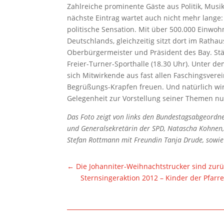
Zahlreiche prominente Gäste aus Politik, Musi
nächste Eintrag wartet auch nicht mehr lange:
politische Sensation. Mit über 500.000 Einwo
Deutschlands, gleichzeitig sitzt dort im Rath
Oberbürgermeister und Präsident des Bay. Stä
Freier-Turner-Sporthalle (18.30 Uhr). Unter d
sich Mitwirkende aus fast allen Faschingsvere
Begrüßungs-Krapfen freuen. Und natürlich wi
Gelegenheit zur Vorstellung seiner Themen nu
Das Foto zeigt von links den Bundestagsabgeord
und Generalsekretärin der SPD, Natascha Kohnen,
Stefan Rottmann mit Freundin Tanja Drude, sowie
←
Die Johanniter-Weihnachtstrucker sind zur
Sternsingeraktion 2012 – Kinder der Pfarre