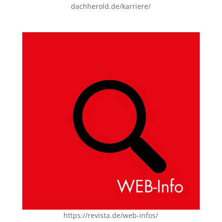
dachherold.de/karriere/
https://revista.de/web-infos/