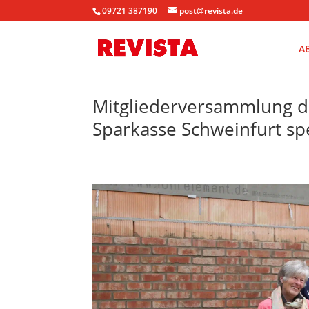
09721 387190
post@revista.de
A
Mitgliederversammlung d
Sparkasse Schweinfurt sp