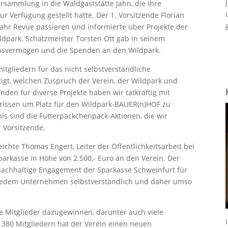
ersammlung in die Waldgaststätte Jahn, die ihre
 Verfügung gestellt hatte. Der 1. Vorsitzende Florian
 Jahr Revue passieren und informierte über Projekte der
dpark. Schatzmeister Torsten Ott gab in seinem
insvermögen und die Spenden an den Wildpark.
mitgliedern für das nicht selbstverständliche
igt, welchen Zuspruch der Verein, der Wildpark und
en für diverse Projekte haben wir tatkräftig mit
gerissen um Platz für den Wildpark-BAUER(n)HOF zu
is sind die Futterpäckchenpack-Aktionen, die wir
r Vorsitzende.
hte Thomas Engert, Leiter der Öffentlichkeitsarbeit bei
arkasse in Höhe von 2.500,- Euro an den Verein. Der
nachhaltige Engagement der Sparkasse Schweinfurt für
i jedem Unternehmen selbstverständlich und daher umso
e Mitglieder dazugewinnen, darunter auch viele
 380 Mitgliedern hat der Verein einen neuen