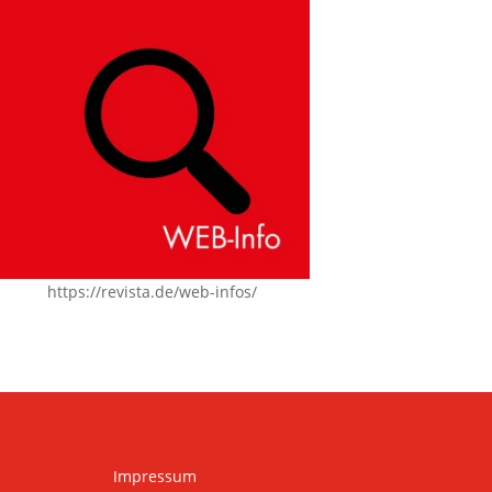
https://revista.de/web-infos/
Impressum