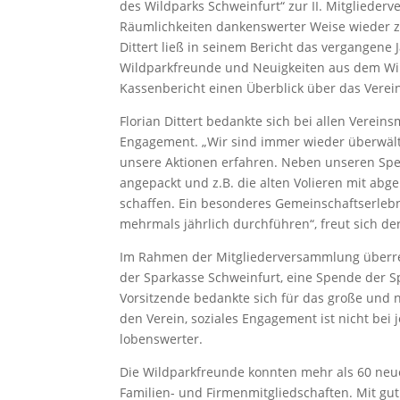
des Wildparks Schweinfurt“ zur II. Mitgliederv
Räumlichkeiten dankenswerter Weise wieder zur
Dittert ließ in seinem Bericht das vergangene
Wildparkfreunde und Neuigkeiten aus dem Wil
Kassenbericht einen Überblick über das Vere
Florian Dittert bedankte sich bei allen Vereins
Engagement. „Wir sind immer wieder überwält
unsere Aktionen erfahren. Neben unseren Spend
angepackt und z.B. die alten Volieren mit ab
schaffen. Ein besonderes Gemeinschaftserlebn
mehrmals jährlich durchführen“, freut sich de
Im Rahmen der Mitgliederversammlung überreic
der Sparkasse Schweinfurt, eine Spende der Sp
Vorsitzende bedankte sich für das große und 
den Verein, soziales Engagement ist nicht be
lobenswerter.
Die Wildparkfreunde konnten mehr als 60 neu
Familien- und Firmenmitgliedschaften. Mit gut