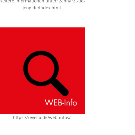
Weitere Informationen unter:
zahnarzt-de-
jong.de/index.html
https://revista.de/web-infos/