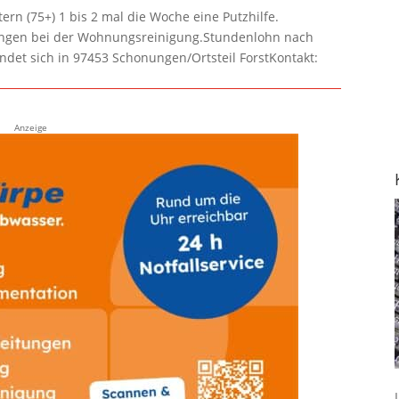
rn (75+) 1 bis 2 mal die Woche eine Putzhilfe.
lungen bei der Wohnungsreinigung.Stundenlohn nach
ndet sich in 97453 Schonungen/Ortsteil ForstKontakt:
Anzeige