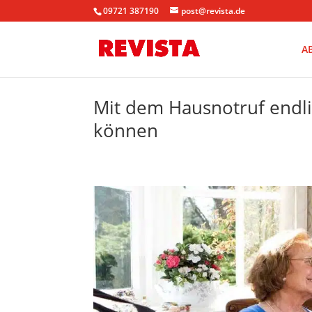
09721 387190
post@revista.de
A
Mit dem Hausnotruf endli
können