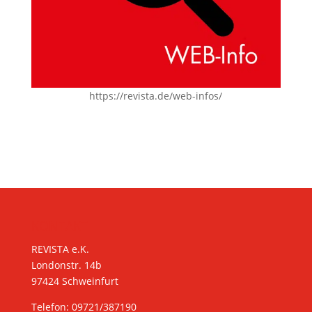
https://revista.de/web-infos/
KONTAKT
REVISTA e.K.
Londonstr. 14b
97424 Schweinfurt
Telefon: 09721/387190