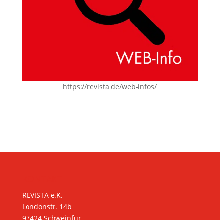
https://revista.de/web-infos/
KONTAKT
REVISTA e.K.
Londonstr. 14b
97424 Schweinfurt