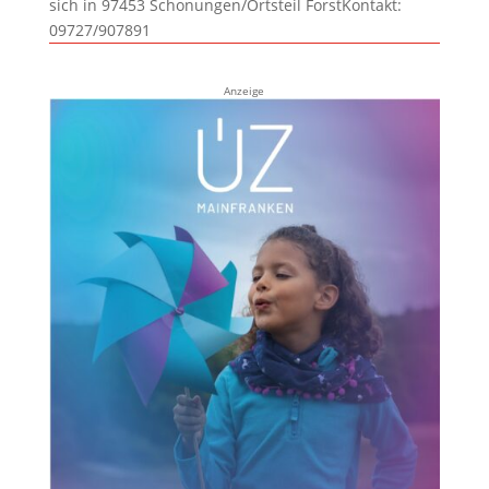
sich in 97453 Schonungen/Ortsteil ForstKontakt:
09727/907891
Anzeige