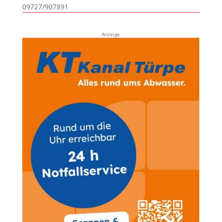
09727/907891
Anzeige