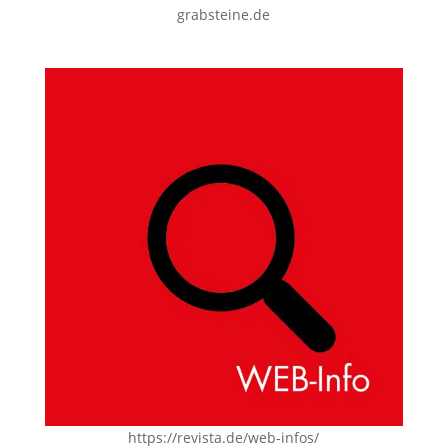
grabsteine.de
https://revista.de/web-infos/