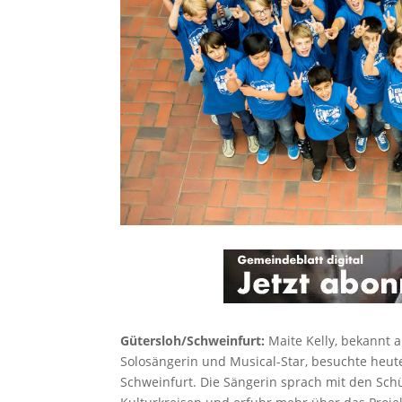
Gütersloh/Schweinfurt:
Maite Kelly, bekannt al
Solosängerin und Musical-Star, besuchte he
Schweinfurt. Die Sängerin sprach mit den Sch