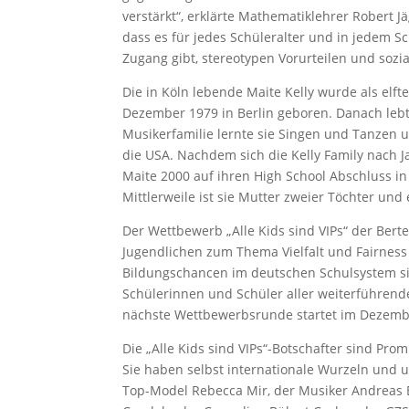
verstärkt“, erklärte Mathematiklehrer Robert Jä
dass es für jedes Schüleralter und in jedem S
Zugang gibt, stereotypen Vorurteilen und sozi
Die in Köln lebende Maite Kelly wurde als elfte
Dezember 1979 in Berlin geboren. Danach lebte
Musikerfamilie lernte sie Singen und Tanzen
die USA. Nachdem sich die Kelly Family nach Ja
Maite 2000 auf ihren High School Abschluss i
Mittlerweile ist sie Mutter zweier Töchter und 
Der Wettbewerb „Alle Kids sind VIPs“ der Berte
Jugendlichen zum Thema Vielfalt und Fairness
Bildungschancen im deutschen Schulsystem sind
Schülerinnen und Schüler aller weiterführend
nächste Wettbewerbsrunde startet im Dezemb
Die „Alle Kids sind VIPs“-Botschafter sind Pr
Sie haben selbst internationale Wurzeln und u
Top-Model Rebecca Mir, der Musiker Andreas B