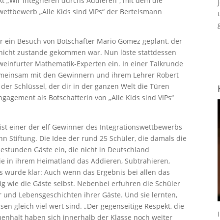
t „Wir integrieren durchs Addieren“, mit dem die
wettbewerb „Alle Kids sind VIPs“ der Bertelsmann
er ein Besuch von Botschafter Mario Gomez geplant, der
 nicht zustande gekommen war. Nun löste stattdessen
weinfurter Mathematik-Experten ein. In einer Talkrunde
 gemeinsam mit den Gewinnern und ihrem Lehrer Robert
 der Schlüssel, der dir in der ganzen Welt die Türen
ngagement als Botschafterin von „Alle Kids sind VIPs“
.
 ist einer der elf Gewinner des Integrationswettbewerbs
nn Stiftung. Die Idee der rund 25 Schüler, die damals die
hestunden Gäste ein, die nicht in Deutschland
ie in ihrem Heimatland das Addieren, Subtrahieren,
Es wurde klar: Auch wenn das Ergebnis bei allen das
ltig wie die Gäste selbst. Nebenbei erfuhren die Schüler
er und Lebensgeschichten ihrer Gäste. Und sie lernten,
sen gleich viel wert sind. „Der gegenseitige Respekt, die
enhalt haben sich innerhalb der Klasse noch weiter