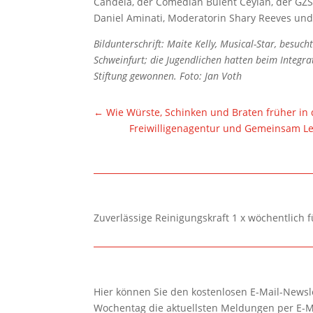
Candela, der Comedian Bülent Ceylan, der GZ
Daniel Aminati, Moderatorin Shary Reeves und
Bildunterschrift: Maite Kelly, Musical-Star, bes
Schweinfurt; die Jugendlichen hatten beim Integra
Stiftung gewonnen. Foto: Jan Voth
←
Wie Würste, Schinken und Braten früher i
Freiwilligenagentur und Gemeinsam L
Zuverlässige Reinigungskraft 1 x wöchentlich 
Hier können Sie den kostenlosen E-Mail-Newsle
Wochentag die aktuellsten Meldungen per E-M