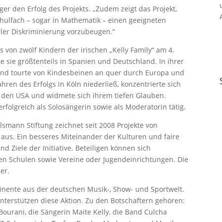
ger den Erfolg des Projekts. „Zudem zeigt das Projekt,
chulfach – sogar in Mathematik – einen geeigneten
aler Diskriminierung vorzubeugen.“
s von zwölf Kindern der irischen „Kelly Family“ am 4.
 sie größtenteils in Spanien und Deutschland. In ihrer
 und tourte von Kindesbeinen an quer durch Europa und
hren des Erfolgs in Köln niederließ, konzentrierte sich
n den USA und widmete sich ihrem tiefen Glauben.
erfolgreich als Solosängerin sowie als Moderatorin tätig.
lsmann Stiftung zeichnet seit 2008 Projekte von
 aus. Ein besseres Miteinander der Kulturen und faire
 Ziele der Initiative. Beteiligen können sich
en Schulen sowie Vereine oder Jugendeinrichtungen. Die
er.
ominente aus der deutschen Musik-, Show- und Sportwelt.
nterstützen diese Aktion. Zu den Botschaftern gehören:
ourani, die Sängerin Maite Kelly, die Band Culcha