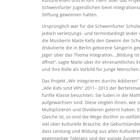
Kulturkreisen und erfuhr mehr über das Projek
Schweinfurter Jugendlichen beim Integrations
Stiftung gewonnen hatten.
Ursprünglich war für die Schweinfurter Schül
jedoch verletzungs- und terminbedingt leider
die Musikerin Maite Kelly den Gewinn der Sch
diskutierte die in Berlin geborene Sängerin
Jäger über das Thema Integration. „Bildung ist
öffnet“, sagte Maite über ihr ehrenamtliches E
und ihre Rolle als Vorbild für junge Menschen
Das Projekt „Wir integrieren durchs Addieren“
„Alle Kids sind VIPs“ 2011– 2013 der Bertelsma
fünfte Klasse besuchten: Sie luden in die Mat
aufgewachsen sind. Diese zeigten ihnen, wie s
Multiplizieren und Dividieren gelernt haben. 
Gleiche ist, so sind die Wege dorthin so vielfä
viel über kulturelle Bräuche, die Geburtsländ
dass Leistung und Bildung aus allen Kulturkrei
gegenseitige Toleranz und der soziale Zusamm