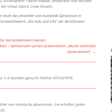
SZ-Schauspieler Tayfun Baydar, Moderator und Musiker
 die Urban Dance Crew FanatiX.
uchte heute das Alexander-von-Humboldt-Gymnasium in
tionswettbewerb „Alle Kids sind VIPs“ der Bertelsmann
n die Vorratskammern kamen
eben – Gemeinsam Lernen präsentieren „Musik verbindet
Generationen“
→
für 3-4 Stunden gesucht.Telefon 09724/1878.
tter von revista.de abonnieren. Sie erhalten jeden
ail: