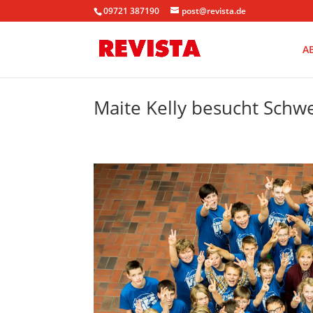
09721 387190
post@revista.de
A
Maite Kelly besucht Sch