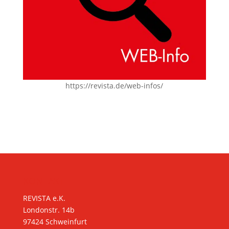
https://revista.de/web-infos/
KONTAKT
REVISTA e.K.
Londonstr. 14b
97424 Schweinfurt