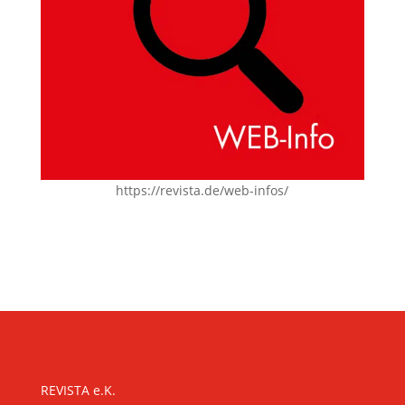
https://revista.de/web-infos/
KONTAKT
REVISTA e.K.