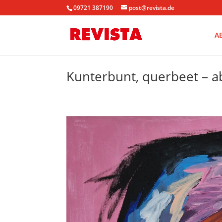
09721 387190
post@revista.de
A
Kunterbunt, querbeet – ab