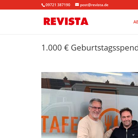
09721 387190
post@revista.de
A
1.000 € Geburtstagsspende