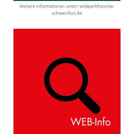
Weitere Informationen unter:
wildparkfreunde-
schweinfurt.de