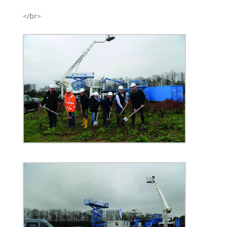
</br>