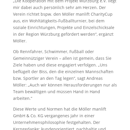
„Die Kooperation mit dem Projekt Würzburg e.V. liegt
mir dabei auch persönlich sehr am Herzen. Der
Verein richtet bspw. den Möller manlift CharityCup
aus, ein Wohltätigkeits-Fußballturnier, bei dem
soziale Einrichtungen, Projekte und Einzelschicksale
in der Region Würzburg gefördert werden“, ergänzt
Möller.
Ob Rennfahrer, Schwimmer, Fußball oder
Gemeinnütziger Verein – allen ist gemein, dass Sie
Ziele haben und diese engagiert verfolgen. „Uns
beflügelt der Biss, den die einzelnen Mannschaften
bzw. Sportler an den Tag legen“, sagt Andreas
Möller: „Auch wir können Herausforderungen nur als
Team bewältigen und müssen Hand in Hand
arbeiten.“
Diese Werte und Normen hat die Möller manlift
GmbH & Co. KG vergangenes Jahr in einer
Unternehmensphilosophie festgehalten. Der
Kerngedanke: kundenorientiert, nachhaltig und