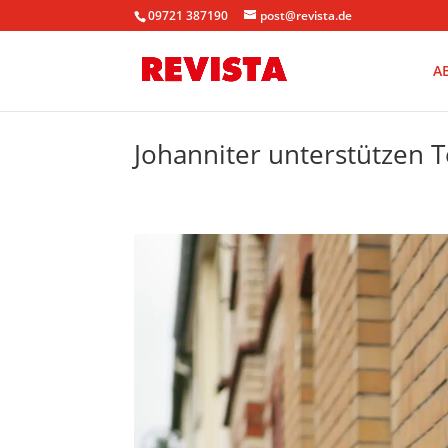
09721 387190
post@revista.de
A
Johanniter unterstützen T