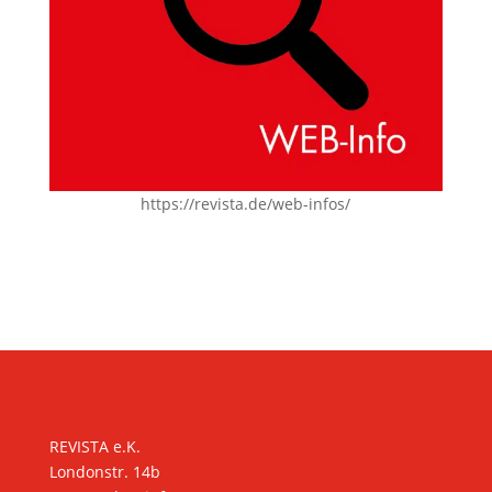
https://revista.de/web-infos/
KONTAKT
REVISTA e.K.
Londonstr. 14b