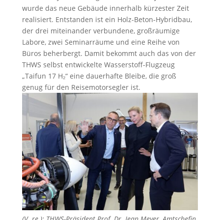
wurde das neue Gebäude innerhalb kürzester Zeit
realisiert. Entstanden ist ein Holz-Beton-Hybridbau,
der drei miteinander verbundene, großräumige
Labore, zwei Seminarräume und eine Reihe von
Büros beherbergt. Damit bekommt auch das von der
THWS selbst entwickelte Wasserstoff-Flugzeug
„Taifun 17 H₂“ eine dauerhafte Bleibe, die groß
genug für den Reisemotorsegler ist.
(V. re.): THWS-Präsident Prof. Dr. Jean Meyer, Amtschefin