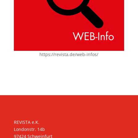
https://revista.de/web-infos/
KONTAKT
REVISTA e.K.
Londonstr. 14b
97424 Schweinfurt