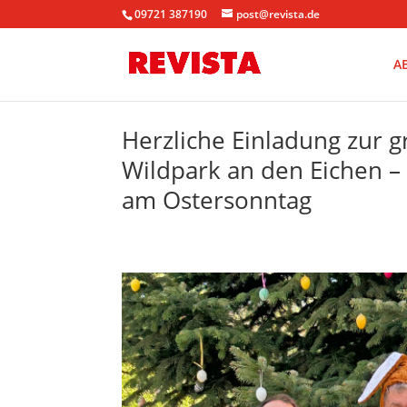
09721 387190
post@revista.de
A
Herzliche Einladung zur 
Wildpark an den Eichen – 
am Ostersonntag