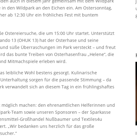
laden auch in diesem Jahr gemeinsam mit dem Wildpark
he in den Wildpark an den Eichen ein. Am Ostersonntag,
cher ab 12:30 Uhr ein fröhliches Fest mit buntem
e Ostereiersuche, die um 15:00 Uhr startet. Unterstützt
ndo 13 (OHUK 13) hat der Osterhase und seine
r und süße Überraschungen im Park versteckt – und freut
wird das bunte Treiben von Osterhasenfrau „Helene“, die
und Mitmachspiele erleben wird.
 leibliche Wohl bestens gesorgt. Kulinarische
e Unterhaltung sorgen für die passende Stimmung – da
k verwandelt sich an diesem Tag in ein frühlingshaftes
Fest möglich machen: den ehrenamtlichen Helferinnen und
dpark-Team sowie unseren Sponsoren – der Sparkasse
bensmittel-Großhandel Nußbaumer und Textiles4u
ttert. „Wir bedanken uns herzlich für das große
sucher.“