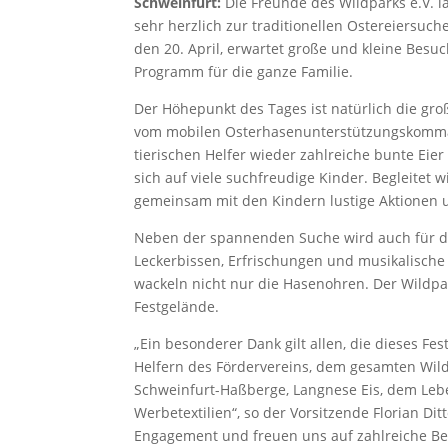
Schweinfurt:
Die Freunde des Wildparks e.V. 
sehr herzlich zur traditionellen Ostereiersuc
den 20. April, erwartet große und kleine Besu
Programm für die ganze Familie.
Der Höhepunkt des Tages ist natürlich die groß
vom mobilen Osterhasenunterstützungskomma
tierischen Helfer wieder zahlreiche bunte Eie
sich auf viele suchfreudige Kinder. Begleitet 
gemeinsam mit den Kindern lustige Aktionen 
Neben der spannenden Suche wird auch für das
Leckerbissen, Erfrischungen und musikalisch
wackeln nicht nur die Hasenohren. Der Wildpar
Festgelände.
„Ein besonderer Dank gilt allen, die dieses 
Helfern des Fördervereins, dem gesamten Wil
Schweinfurt-Haßberge, Langnese Eis, dem Le
Werbetextilien“, so der Vorsitzende Florian Di
Engagement und freuen uns auf zahlreiche Be