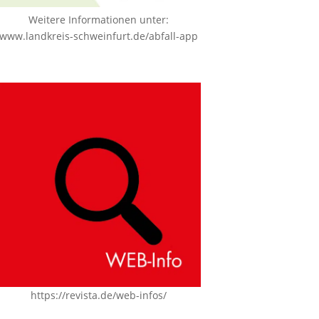
Weitere Informationen unter:
www.landkreis-schweinfurt.de/abfall-app
https://revista.de/web-infos/