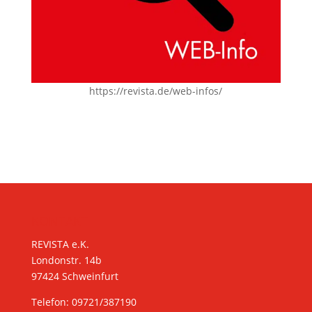
https://revista.de/web-infos/
KONTAKT
REVISTA e.K.
Londonstr. 14b
97424 Schweinfurt
Telefon: 09721/387190