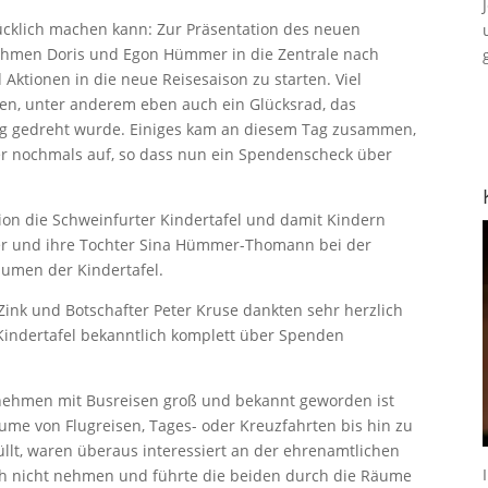
ücklich machen kann: Zur Präsentation des neuen
ehmen Doris und Egon Hümmer in die Zentrale nach
Aktionen in die neue Reisesaison zu starten. Viel
en, unter anderem eben auch ein Glücksrad, das
ßig gedreht wurde. Einiges kam an diesem Tag zusammen,
er nochmals auf, so dass nun ein Spendenscheck über
tion die Schweinfurter Kindertafel und damit Kindern
er und ihre Tochter Sina Hümmer-Thomann bei der
umen der Kindertafel.
 Zink und Botschafter Peter Kruse dankten sehr herzlich
 Kindertafel bekanntlich komplett über Spenden
nehmen mit Busreisen groß und bekannt geworden ist
ume von Flugreisen, Tages- oder Kreuzfahrten bis hin zu
üllt, waren überaus interessiert an der ehrenamtlichen
sich nicht nehmen und führte die beiden durch die Räume