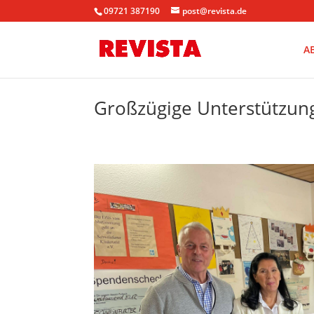
09721 387190
post@revista.de
A
Großzügige Unterstützung