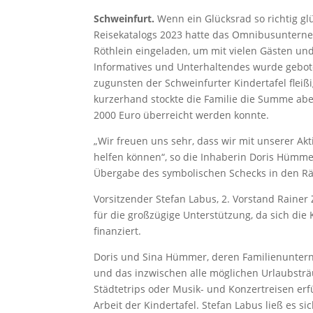
Schweinfurt.
Wenn ein Glücksrad so richtig gl
Reisekatalogs 2023 hatte das Omnibusuntern
Röthlein eingeladen, um mit vielen Gästen und 
Informatives und Unterhaltendes wurde gebot
zugunsten der Schweinfurter Kindertafel flei
kurzerhand stockte die Familie die Summe ab
2000 Euro überreicht werden konnte.
„Wir freuen uns sehr, dass wir mit unserer Ak
helfen können“, so die Inhaberin Doris Hümm
Übergabe des symbolischen Schecks in den Rä
Vorsitzender Stefan Labus, 2. Vorstand Rainer
für die großzügige Unterstützung, da sich die
finanziert.
Doris und Sina Hümmer, deren Familienunter
und das inzwischen alle möglichen Urlaubsträ
Städtetrips oder Musik- und Konzertreisen erf
Arbeit der Kindertafel. Stefan Labus ließ es 