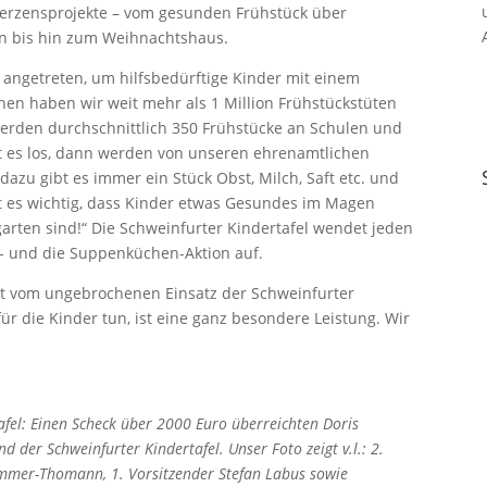
 Herzensprojekte – vom gesunden Frühstück über
n bis hin zum Weihnachtshaus.
l angetreten, um hilfsbedürftige Kinder mit einem
hen haben wir weit mehr als 1 Million Frühstückstüten
h werden durchschnittlich 350 Frühstücke an Schulen und
t es los, dann werden von unseren ehrenamtlichen
 dazu gibt es immer ein Stück Obst, Milch, Saft etc. und
t es wichtig, dass Kinder etwas Gesundes im Magen
arten sind!“ Die Schweinfurter Kindertafel wendet jeden
n- und die Suppenküchen-Aktion auf.
t vom ungebrochenen Einsatz der Schweinfurter
ür die Kinder tun, ist eine ganz besondere Leistung. Wir
afel: Einen Scheck über 2000 Euro überreichten Doris
 Schweinfurter Kindertafel. Unser Foto zeigt v.l.: 2.
ümmer-Thomann, 1. Vorsitzender Stefan Labus sowie