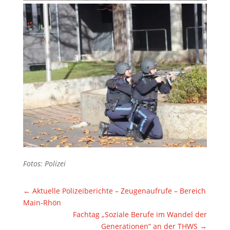
Fotos: Polizei
←
Aktuelle Polizeiberichte – Zeugenaufrufe – Bereich
Main-Rhön
Fachtag „Soziale Berufe im Wandel der
Generationen“ an der THWS
→