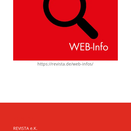
https://revista.de/web-infos/
KONTAKT
REVISTA e.K.