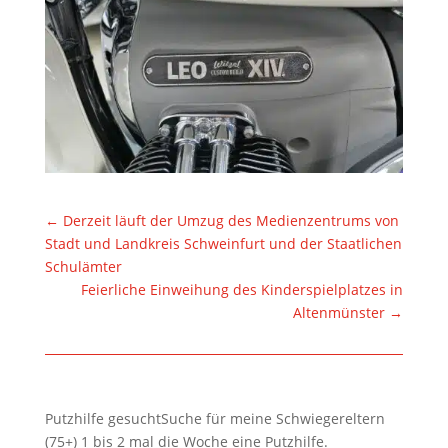
←
Derzeit läuft der Umzug des Medienzentrums von
Stadt und Landkreis Schweinfurt und der Staatlichen
Schulämter
Feierliche Einweihung des Kinderspielplatzes in
Altenmünster
→
Putzhilfe gesuchtSuche für meine Schwiegereltern
(75+) 1 bis 2 mal die Woche eine Putzhilfe.