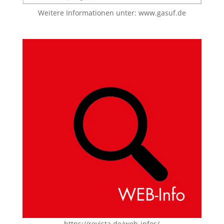
Weitere Informationen unter:
www.gasuf.de
https://revista.de/web-infos/