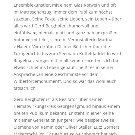
Ensemblekünstler, mit einem Glas Rotwein und oft
im Matrosenanzug, immer dem Publikum höchst
zugetan. Seine Texte, seine Lieben, sein Leben – über
alles wird Gerd Berghofer „humorvoll und
einfühlsam, niemals platt und ganz nah am großen
Autor vermitteln“, schreibt Veranstalterin Marina
v.Halem. Vom frühen Dichter Bötticher über die
Turngedichte bis zum Seemann Kutteldaddeldu wird
Ringelnatz vorgestellt in all seinen Facetten. „Ich bin
etwas schief ins Leben gebaut“, heißt es in seiner
Ansprache „an eine Geschminkte vor dem
Wilberforcemonument“. Und so war das wohl auch
tatsächlich.
Gerd Berghofer ist als Rezitator über seinen
Heimatwirkungskreis Georgensgmünd hinaus einem
breiten Publikum bekannt. Er steht in einer Reihe
mit einer Generation jüngerer, wie beispielsweise
Clemens von Ramin oder Oliver Steller, Lutz Görners
Meisterschüler. Der gebürtige Nürnberger hat sich