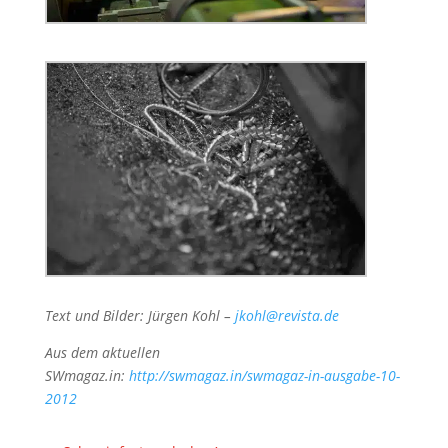
Text und Bilder: Jürgen Kohl –
jkohl@revista.de
Aus dem aktuellen
SWmagaz.in:
http://swmagaz.in/swmagaz-in-ausgabe-10-
2012