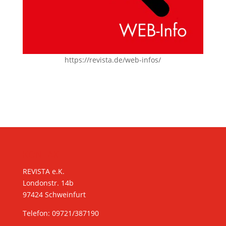
https://revista.de/web-infos/
KONTAKT
REVISTA e.K.
Londonstr. 14b
97424 Schweinfurt
Telefon: 09721/387190