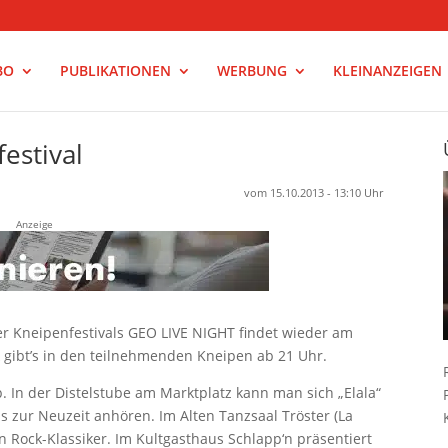
BO
PUBLIKATIONEN
WERBUNG
KLEINANZEIGEN
estival
vom 15.10.2013 - 13:10 Uhr
Anzeige
er Kneipenfestivals GEO LIVE NIGHT findet wieder am
gibt’s in den teilnehmenden Kneipen ab 21 Uhr.
p. In der Distelstube am Marktplatz kann man sich „Elala“
s zur Neuzeit anhören. Im Alten Tanzsaal Tröster (La
n Rock-Klassiker. Im Kultgasthaus Schlapp‘n prä­sentiert