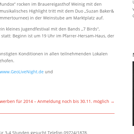
 Mundox“ rocken im Brauereigasthof Weinig mit den
 musikalisches Highlight tritt mit dem Duo „Suzan Baker&
ommertournee) in der Weinstube am Marktplatz auf.
in kleines Jugendfes­tival mit den Bands „7 Birds“,
“ statt: Beginn ist um 19 Uhr im Pfarrer-Her­sam-Haus, der
nstigten Konditionen in allen teilneh­menden Lokalen
lzhofen.
www.GeoLiveNight.de
und
bewerben für 2014 – Anmeldung noch bis 30.11. möglich
→
für 3-4 Stunden gesucht.Telefon 09724/1878.