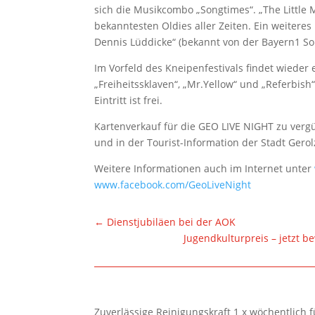
sich die Musikcombo „Songtimes“. „The Little
bekanntesten Oldies aller Zeiten. Ein weiteres
Dennis Lüddicke“ (bekannt von der Bayern1 S
Im Vorfeld des Kneipenfestivals findet wieder e
„Freiheitssklaven“, „Mr.Yellow“ und „Referbish
Eintritt ist frei.
Kartenverkauf für die GEO LIVE NIGHT zu vergü
und in der Tourist-Information der Stadt Ge­ro
Weitere Informationen auch im Internet unter
www.facebook.com/GeoLiveNight
←
Dienstjubiläen bei der AOK
Jugendkulturpreis – jetzt 
Zuverlässige Reinigungskraft 1 x wöchentlich 