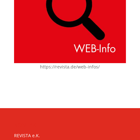
https://revista.de/web-infos/
KONTAKT
REVISTA e.K.