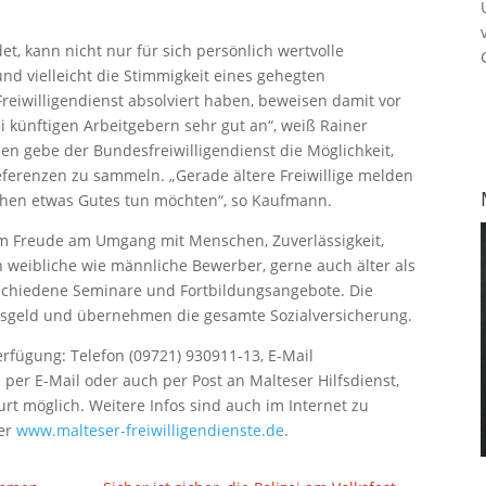
et, kann nicht nur für sich persönlich wertvolle
d vielleicht die Stimmigkeit eines gehegten
Freiwilligendienst absolviert haben, beweisen damit vor
 künftigen Arbeitgebern sehr gut an“, weiß Rainer
 gebe der Bundesfreiwilligendienst die Möglichkeit,
eferenzen zu sammeln. „Gerade ältere Freiwillige melden
schen etwas Gutes tun möchten“, so Kaufmann.
em Freude am Umgang mit Menschen, Zuverlässigkeit,
n weibliche wie männliche Bewerber, gerne auch älter als
erschiedene Seminare und Fortbildungsangebote. Die
gsgeld und übernehmen die gesamte Sozialversicherung.
rfügung: Telefon (09721) 930911-13, E-Mail
per E-Mail oder auch per Post an Malteser Hilfsdienst,
urt möglich. Weitere Infos sind auch im Internet zu
er
www.malteser-freiwilligendienste.de
.