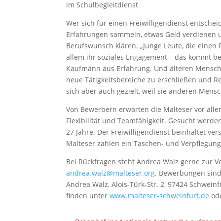
im Schulbegleitdienst.
Wer sich für einen Freiwilligendienst entscheid
Erfahrungen sammeln, etwas Geld verdienen un
Berufswunsch klären. „Junge Leute, die einen 
allem ihr soziales Engagement – das kommt bei
Kaufmann aus Erfahrung. Und älteren Menschen
neue Tätigkeitsbereiche zu erschließen und R
sich aber auch gezielt, weil sie anderen Men
Von Bewerbern erwarten die Malteser vor all
Flexibilität und Teamfähigkeit. Gesucht werde
27 Jahre. Der Freiwilligendienst beinhaltet v
Malteser zahlen ein Taschen- und Verpflegun
Bei Rückfragen steht Andrea Walz gerne zur Ve
andrea.walz@malteser.org
. Bewerbungen sind 
Andrea Walz, Alois-Türk-Str. 2, 97424 Schweinf
finden unter
www.malteser-schweinfurt.de
od